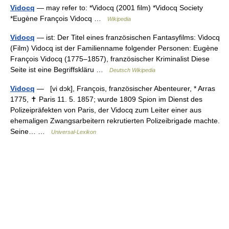
Vidocq
— may refer to: *Vidocq (2001 film) *Vidocq Society
*Eugène François Vidocq …
Wikipedia
Vidocq
— ist: Der Titel eines französischen Fantasyfilms: Vidocq
(Film) Vidocq ist der Familienname folgender Personen: Eugène
François Vidocq (1775–1857), französischer Kriminalist Diese
Seite ist eine Begriffskläru …
Deutsch Wikipedia
Vidocq
— [vi dɔk], François, französischer Abenteurer, * Arras
1775, ✝ Paris 11. 5. 1857; wurde 1809 Spion im Dienst des
Polizeipräfekten von Paris, der Vidocq zum Leiter einer aus
ehemaligen Zwangsarbeitern rekrutierten Polizeibrigade machte.
Seine… …
Universal-Lexikon