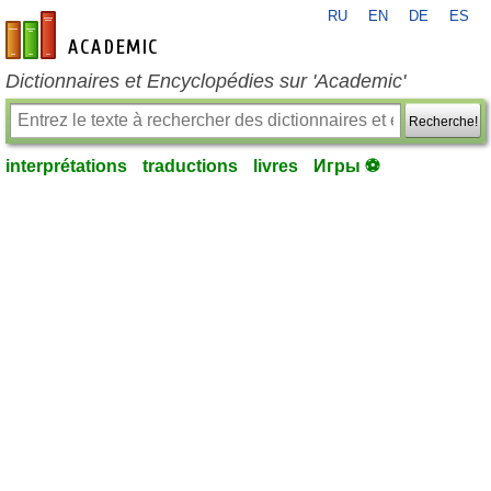
RU
EN
DE
ES
fr-academic.com
Dictionnaires et Encyclopédies sur 'Academic'
Recherche!
interprétations
traductions
livres
Игры ⚽