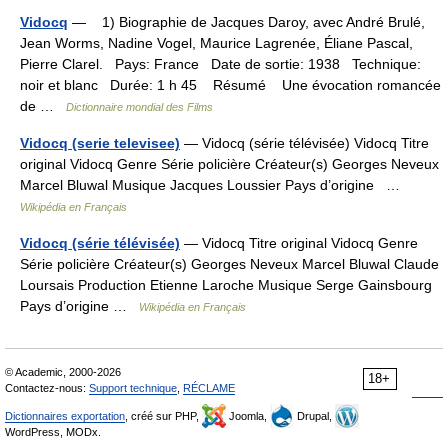
Vidocq
— 1) Biographie de Jacques Daroy, avec André Brulé,
Jean Worms, Nadine Vogel, Maurice Lagrenée, Éliane Pascal,
Pierre Clarel. Pays: France Date de sortie: 1938 Technique:
noir et blanc Durée: 1 h 45 Résumé Une évocation romancée
de …
Dictionnaire mondial des Films
Vidocq (serie televisee)
— Vidocq (série télévisée) Vidocq Titre
original Vidocq Genre Série policière Créateur(s) Georges Neveux
Marcel Bluwal Musique Jacques Loussier Pays d’origine …
Wikipédia en Français
Vidocq (série télévisée)
— Vidocq Titre original Vidocq Genre
Série policière Créateur(s) Georges Neveux Marcel Bluwal Claude
Loursais Production Etienne Laroche Musique Serge Gainsbourg
Pays d’origine …
Wikipédia en Français
© Academic, 2000-2026
18+
Contactez-nous:
Support technique
,
RÉCLAME
Dictionnaires exportation
, créé sur PHP,
Joomla,
Drupal,
WordPress, MODx.