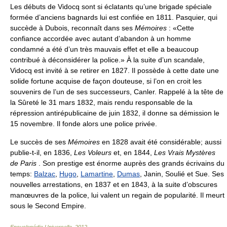
Les débuts de Vidocq sont si éclatants qu’une brigade spéciale
formée d’anciens bagnards lui est confiée en 1811. Pasquier, qui
succède à Dubois, reconnaît dans ses
Mémoires
: «Cette
confiance accordée avec autant d’abandon à un homme
condamné a été d’un très mauvais effet et elle a beaucoup
contribué à déconsidérer la police.» À la suite d’un scandale,
Vidocq est invité à se retirer en 1827. Il possède à cette date une
solide fortune acquise de façon douteuse, si l’on en croit les
souvenirs de l’un de ses successeurs, Canler. Rappelé à la tête de
la Sûreté le 31 mars 1832, mais rendu responsable de la
répression antirépublicaine de juin 1832, il donne sa démission le
15 novembre. Il fonde alors une police privée.
Le succès de ses
Mémoires
en 1828 avait été considérable; aussi
publie-t-il, en 1836,
Les Voleurs
et, en 1844,
Les Vrais Mystères
de Paris
. Son prestige est énorme auprès des grands écrivains du
temps:
Balzac
,
Hugo
,
Lamartine
,
Dumas
, Janin, Soulié et Sue. Ses
nouvelles arrestations, en 1837 et en 1843, à la suite d’obscures
manœuvres de la police, lui valent un regain de popularité. Il meurt
sous le Second Empire.