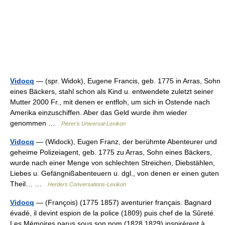
Vidocq
— (spr. Widok), Eugene Francis, geb. 1775 in Arras, Sohn
eines Bäckers, stahl schon als Kind u. entwendete zuletzt seiner
Mutter 2000 Fr., mit denen er entfloh, um sich in Ostende nach
Amerika einzuschiffen. Aber das Geld wurde ihm wieder
genommen …
Pierer's Universal-Lexikon
Vidocq
— (Widock), Eugen Franz, der berühmte Abenteurer und
geheime Polizeiagent, geb. 1775 zu Arras, Sohn eines Bäckers,
wurde nach einer Menge von schlechten Streichen, Diebstählen,
Liebes u. Gefängnißabenteuern u. dgl., von denen er einen guten
Theil… …
Herders Conversations-Lexikon
Vidocq
— (François) (1775 1857) aventurier français. Bagnard
évadé, il devint espion de la police (1809) puis chef de la Sûreté.
Les Mémoires parus sous son nom (1828 1829) inspirèrent à