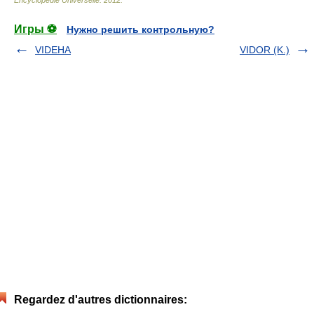
Encyclopédie Universelle
.
2012
.
Игры ⚽
Нужно решить контрольную?
VIDEHA
VIDOR (K.)
Regardez d'autres dictionnaires: